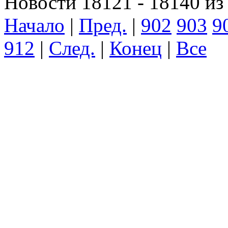
Новости 18121 - 18140 из
Начало
|
Пред.
|
902
903
9
912
|
След.
|
Конец
|
Все