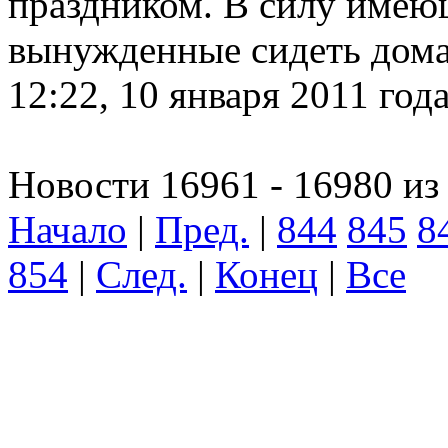
праздником. В силу имею
вынужденные сидеть дома.
12:22, 10 января 2011 год
Новости 16961 - 16980 из
Начало
|
Пред.
|
844
845
8
854
|
След.
|
Конец
|
Все