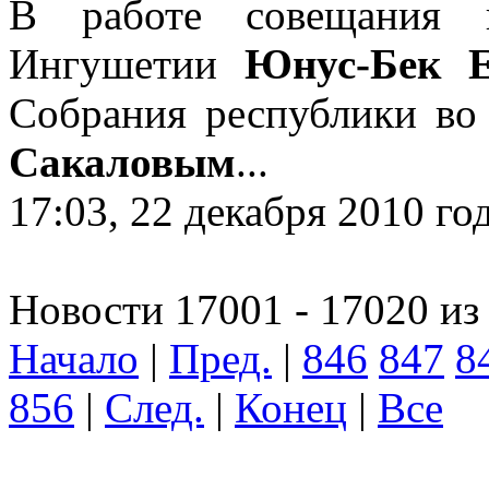
В работе совещания п
Ингушетии
Юнус-Бек Е
Собрания республики во
Сакаловым
...
17:03, 22 декабря 2010 го
Новости 17001 - 17020 из
Начало
|
Пред.
|
846
847
8
856
|
След.
|
Конец
|
Все