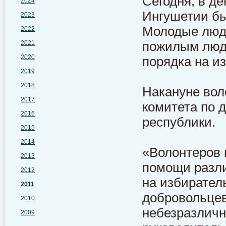
Сегодня, в д
2024
Ингушетии бы
2023
Молодые люд
2022
2021
пожилым людя
2020
порядка на и
2019
2018
Накануне вол
2017
комитета по 
2016
республики.
2015
2014
«Волонтеров 
2013
помощи разли
2012
на избирател
2011
добровольцев
2010
небезразличн
2009