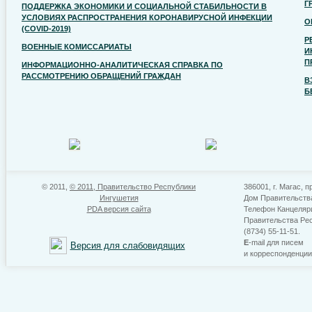
Г
ПОДДЕРЖКА ЭКОНОМИКИ И СОЦИАЛЬНОЙ СТАБИЛЬНОСТИ В
УСЛОВИЯХ РАСПРОСТРАНЕНИЯ КОРОНАВИРУСНОЙ ИНФЕКЦИИ
О
(COVID-2019)
Р
ВОЕННЫЕ КОМИССАРИАТЫ
И
П
ИНФОРМАЦИОННО-АНАЛИТИЧЕСКАЯ СПРАВКА ПО
РАССМОТРЕНИЮ ОБРАЩЕНИЙ ГРАЖДАН
В
Б
© 2011,
© 2011, Правительство Республики
386001, г. Магас, п
Ингушетия
Дом Правительств
PDA версия сайта
Телефон Канцеляр
Правительства Ре
(8734) 55-11-51.
E
-mail для писем
Версия для слабовидящих
и корреспонденци