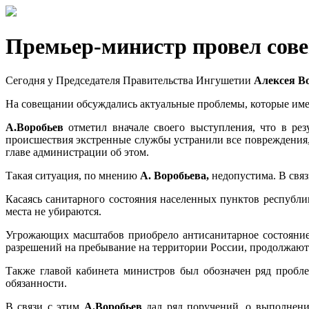
Премьер-министр провел сов
Сегодня у Председателя Правительства Ингушетии
Алексея В
На совещании обсуждались актуальные проблемы, которые имею
А.Воробьев
отметил вначале своего выступления, что в рез
происшествия экстренные службы устранили все повреждения, 
главе администрации об этом.
Такая ситуация, по мнению
А. Воробьева,
недопустима. В связ
Касаясь санитарного состояния населенных пунктов республи
места не убираются.
Угрожающих масштабов приобрело антисанитарное состояние 
разрешений на пребывание на территории России, продолжают 
Также главой кабинета министров был обозначен ряд пробл
обязанности.
В связи с этим
А.Воробьев
дал ряд поручений, о выполнени