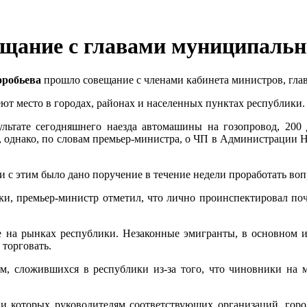
ещание с главами муниципальн
оробьева
прошло совещание с членами кабинета министров, гла
т место в городах, районах и населенных пунктах республики.
ультате сегодняшнего наезда автомашины на гозопровод, 200 
однако, по словам премьер-министра, о ЧП в Администрации На
и с этим было дано поручение в течение недели проработать во
ки, премьер-министр отметил, что лично проинспектировал по
на рынках республики. Незаконные эмигранты, в основном из
торговать.
ем, сложившихся в республики из-за того, что чиновники на
и которых руководителям соответствующих организаций, горо