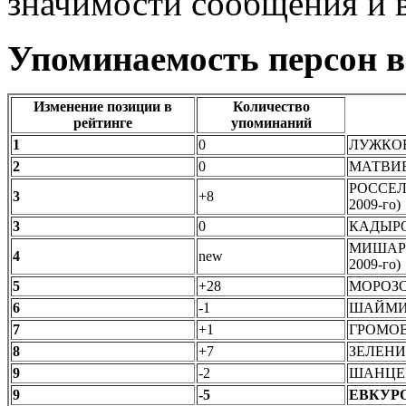
значимости сообщения и 
Упоминаемость персон 
Изменение позиции в
Количество
рейтинге
упоминаний
1
0
ЛУЖКОВ 
2
0
МАТВИЕН
РОССЕЛЬ 
3
+8
2009-го)
3
0
КАДЫРОВ
МИШАРИН 
4
new
2009-го)
5
+28
МОРОЗОВ
6
-1
ШАЙМИЕВ
7
+1
ГРОМОВ 
8
+7
ЗЕЛЕНИН
9
-2
ШАНЦЕВ 
9
-5
ЕВКУРОВ