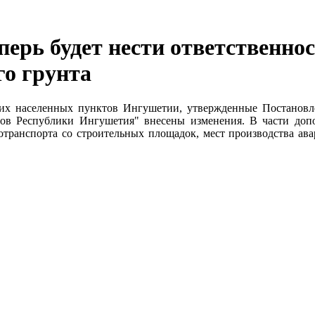
ерь будет нести ответственнос
го грунта
гих населенных пунктов Ингушетии, утвержденные Постанов
ов Республики Ингушетия" внесены изменения. В части допо
втотранспорта со строительных площадок, мест производства ав