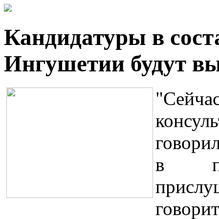
Кандидатуры в сост
Ингушетии будут в
"Сей
консул
говорил
в пе
прислу
говори