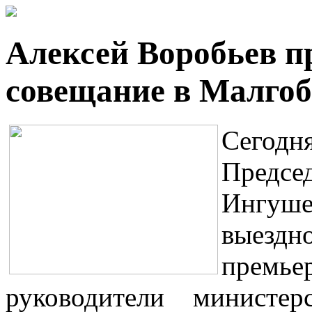
Алексей Воробьев п
совещание в Малгоб
Сегодн
Предс
Ингуше
выездно
премь
руководители министер