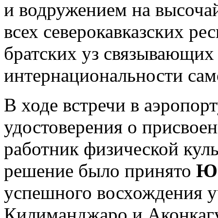
и водружением на высоча
всех северокавказских ре
братских уз связывающих
интернациональности само
В ходе встречи в аэропор
удостоверения о присвое
работник физической кул
решение было принято
Ю
успешного восхождения у
Килиманджаро и Аконкагу