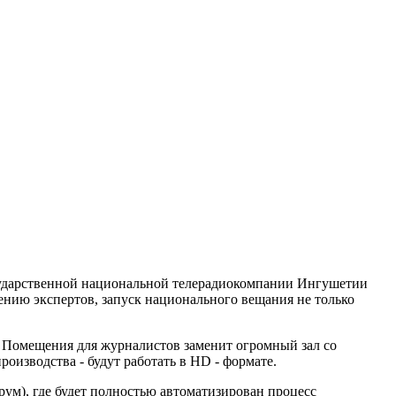
осударственной национальной телерадиокомпании Ингушетии
нению экспертов, запуск национального вещания не только
 Помещения для журналистов заменит огромный зал со
оизводства - будут работать в НD - формате.
м), где будет полностью автоматизирован процесс