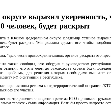
округе выразил уверенность, 
0 человек, будет раскрыт
нта в Южном федеральном округе Владимир Устинов выразил у
век, будет раскрыт. "Мы должны сделать все, чтобы подобно
агасе.
ва, "дело чести правоохранительных органов раскрыть это прес
ента также сообщил, что обсудил с руководством республик
н отметил, что эти меры до руководства страны будут доведе
ать проблемы, для решения которых необходимо вмешательст
иденту РФ о ситуации в республике.
расширения зоны режима контртеррористической операции /КТО/ 
ься без его участия.
метил, что решение о введении режима КТО принимает руководс
 самом теракте - была информация. Если бы просто напросто сот