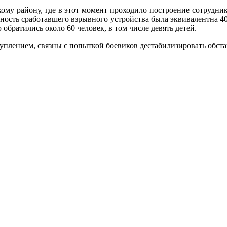
му району, где в этот момент проходило построение сотрудник
ность сработавшего взрывного устройства была эквивалентна 40
братились около 60 человек, в том числе девять детей.
туплением, связны с попыткой боевиков дестабилизировать обст