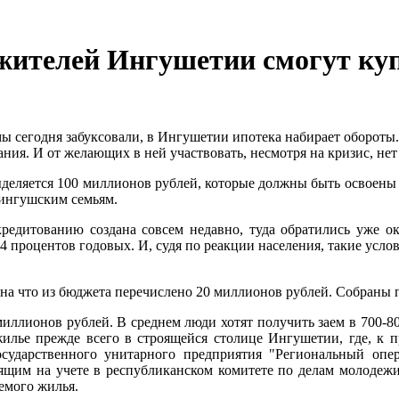
 жителей Ингушетии смогут к
ы сегодня забуксовали, в Ингушетии ипотека набирает обороты.
я. И от желающих в ней участвовать, несмотря на кризис, нет 
ыделяется 100 миллионов рублей, которые должны быть освоены 
 ингушским семьям.
кредитованию создана совсем недавно, туда обратились уже 
 процентов годовых. И, судя по реакции населения, такие усло
на что из бюджета перечислено 20 миллионов рублей. Собраны 
миллионов рублей. В среднем люди хотят получить заем в 700-8
жилье прежде всего в строящейся столице Ингушетии, где, к п
государственного унитарного предприятия "Региональный о
щим на учете в республиканском комитете по делам молодежи,
емого жилья.