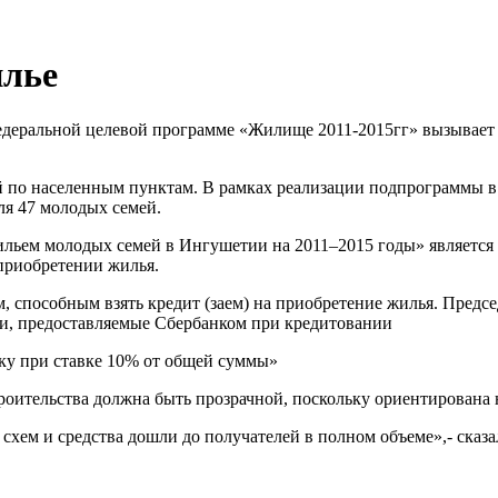
илье
деральной целевой программе «Жилище 2011-2015гг» вызывает б
й по населенным пунктам. В рамках реализации подпрограммы 
я 47 молодых семей.
ьем молодых семей в Ингушетии на 2011–2015 годы» является н
 приобретении жилья.
 способным взять кредит (заем) на приобретение жилья. Предс
, предоставляемые Сбербанком при кредитовании
ку при ставке 10% от общей суммы»
оительства должна быть прозрачной, поскольку ориентирована 
хем и средства дошли до получателей в полном объеме»,- сказа