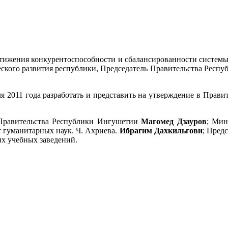
тижения конкурентоспособности и сбалансированности системы
еского развития республики, Председатель Правительства Респ
ля 2011 года разработать и представить на утверждение в Пра
я Правительства Республики Ингушетии
Магомед Дзауров
; Мин
 гуманитарных наук. Ч. Ахриева.
Ибрагим Дахкильгови
; Пред
х учебных заведений.