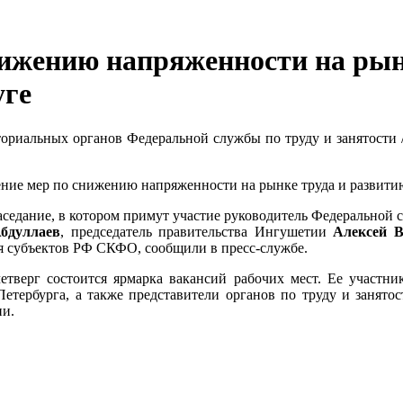
нижению напряженности на рын
уге
ториальных органов Федеральной службы по труду и занятости 
рение мер по снижению напряженности на рынке труда и развит
заседание, в котором примут участие руководитель Федеральной
бдуллаев
, председатель правительства Ингушетии
Алексей В
ия субъектов РФ СКФО, сообщили в пресс-службе.
четверг состоится ярмарка вакансий рабочих мест. Ее участни
етербурга, а также представители органов по труду и занято
ни.