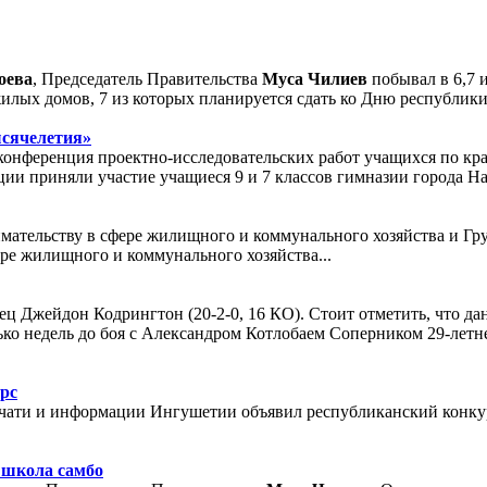
оева
, Председатель Правительства
Муса Чилиев
побывал в 6,7 
жилых домов, 7 из которых планируется сдать ко Дню республики
ысячелетия»
конференция проектно-исследовательских работ учащихся по кра
ии приняли участие учащиеся 9 и 7 классов гимназии города Наз
ательству в сфере жилищного и коммунального хозяйства и Г
ре жилищного и коммунального хозяйства...
ец Джейдон Кодрингтон (20-2-0, 16 КО). Стоит отметить, что д
лько недель до боя с Александром Котлобаем Соперником 29-лет
рс
чати и информации Ингушетии объявил республиканский конкурс
 школа самбо