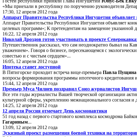
Гостей республики приняли Глава Ингушетии
Юнус-Бек Евк
«Мы приехали в республику по поручению руководителя Депа
17:30, 12 апреля 2012 года
Аппарат Правительства Республики Ингушетия объявляет 
Аппарат Правительства Республики Ингушетия объявляет конк
целевых программ»; К претендентам на замещение указанной 
16:22, 12 апреля 2012 года
Николай Дроздов готов участвовать в проекте Северокавка
Путешественник рассказал, что сам неоднократно бывал на Ка
уважением». Говоря о бизнесе, пересекающемся с экологическ
совестью и с чистым сердцем»...
16:05, 12 апреля 2012 года
Ипотека станет доступной
В Пятигорске проходит встреча вице-премьера
Павла Пущина
вопросы формирования программы ипотечного кредитования и п
15:44, 12 апреля 2012 года
Премьер Муса Чилиев поздравил Союз журналистов Ингуше
Все эти годы журналисты Вашей творческой организации акти
культурной сферы, укреплению межнационального согласия и д
14:25, 12 апреля 2012 года
12 апреля Россия отмечает День космонавтики
51 год назад с первого стартового комплекса космодрома Бай
Гагариным
...
13:09, 12 апреля 2012 года
Эскизный проект размещения боевой техники на территори