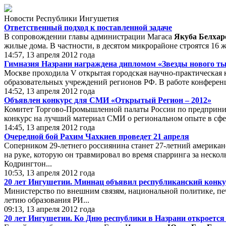
Новости Республики Ингушетия
Ответственный подход к поставленной задаче
В сопровождении главы администрации Магаса
Якуба Белхар
жилые дома. В частности, в десятом микрорайоне строятся 16 
14:57, 13 апреля 2012 года
Гимназия Назрани награждена дипломом «Звезды нового т
Москве проходила V открытая городская научно-практическая 
образовательных учреждений регионов РФ. В работе конференц
14:52, 13 апреля 2012 года
Объявлен конкурс для СМИ «Открытый Регион – 2012»
Комитет Торгово-Промышленной палаты России по предприним
конкурс на лучший материал СМИ о региональном опыте в сфе
14:45, 13 апреля 2012 года
Очередной бой Рахим Чахкиев проведет 21 апреля
Соперником 29-летнего россиянина станет 27-летний американ
на руке, которую он травмировал во время спарринга за неско
Кодрингтон...
10:53, 13 апреля 2012 года
20 лет Ингушетии. Миннац объявил республиканский конку
Министерство по внешним связям, национальной политике, пе
летию образования РИ...
09:13, 13 апреля 2012 года
20 лет Ингушетии. Ко Дню республики в Назрани откроется