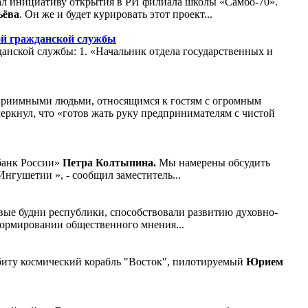
ал инициативу открытия в РИ филиала школы «Самбо-70».
ьёва
. Он же и будет курировать этот проект...
ой гражданской службы
анской службы: 1. «Начальник отдела государственных и
теприимными людьми, относящимся к гостям с огромным
еркнул, что «готов жать руку предпринимателям с чистой
банк России»
Петра Колтыпина.
Мы намерены обсудить
гушетии », - сообщил заместитель...
вые будни республики, способствовали развитию духовно-
формировании общественного мнения...
рбиту космический корабль "Восток", пилотируемый
Юрием