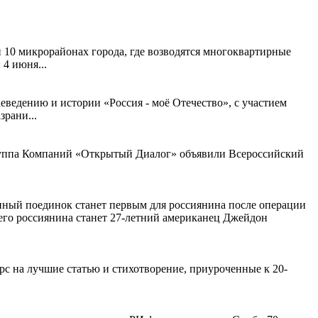
и 10 микрорайонах города, где возводятся многоквартирные
 4 июня...
еведению и истории «Россия - моё Отечество», с участием
рани...
руппа Компаний «Открытый Диалог» объявили Всероссийский
анный поединок станет первым для россиянина после операции
него россиянина станет 27-летний американец Джейдон
 на лучшие статью и стихотворение, приуроченные к 20-