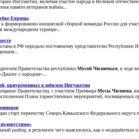
рии Ингушетии, включая участие народа в Великой отечественн
ения памяти ветеранов войны...
Кубке Европы
и к формированию юношеской сборной команды России для участ
ия в международном турнире...
ресте
рстана в РФ передало постоянному представителю Республики 
дением...
едателем Правительства республики
Мусой Чилиевым
, в ходе 
Диалог с народом»...
ий, приуроченных к юбилею Ингушетии
ещание Правительства, с участием Премьера
Мусы Чилиева
, в
 исполнения Плана торжественных мероприятий, посвященных пр
 юниоров
дан старт первенству Северо-Кавказского Федерального округа п
 недопустимо»
ный разбор, в результате чего выяснилось, как о недоработках