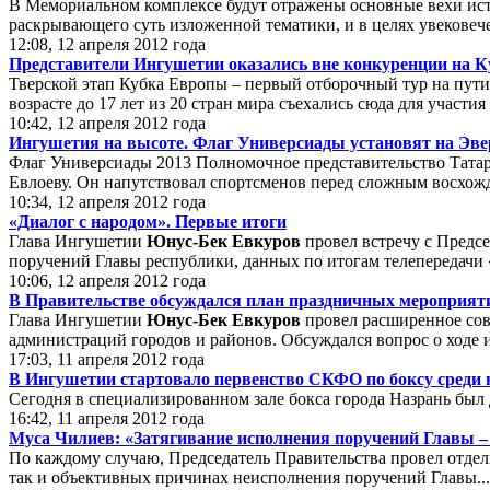
В Мемориальном комплексе будут отражены основные вехи исто
раскрывающего суть изложенной тематики, и в целях увековеч
12:08, 12 апреля 2012 года
Представители Ингушетии оказались вне конкуренции на 
Тверской этап Кубка Европы – первый отборочный тур на пут
возрасте до 17 лет из 20 стран мира съехались сюда для участ
10:42, 12 апреля 2012 года
Ингушетия на высоте. Флаг Универсиады установят на Эве
Флаг Универсиады 2013 Полномочное представительство Тата
Евлоеву. Он напутствовал спортсменов перед сложным восхож
10:34, 12 апреля 2012 года
«Диалог с народом». Первые итоги
Глава Ингушетии
Юнус-Бек Евкуров
провел встречу с Предс
поручений Главы республики, данных по итогам телепередачи «
10:06, 12 апреля 2012 года
В Правительстве обсуждался план праздничных мероприят
Глава Ингушетии
Юнус-Бек Евкуров
провел расширенное сов
администраций городов и районов. Обсуждался вопрос о ходе
17:03, 11 апреля 2012 года
В Ингушетии стартовало первенство СКФО по боксу среди
Сегодня в специализированном зале бокса города Назрань был 
16:42, 11 апреля 2012 года
Муса Чилиев: «Затягивание исполнения поручений Главы –
По каждому случаю, Председатель Правительства провел отдель
так и объективных причинах неисполнения поручений Главы...