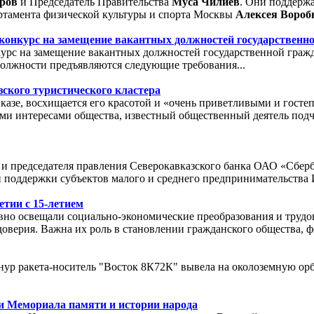
уров
и Председатель Правительства
Муса Чилиев
. Они поддерж
ртамента физической культуры и спорта Москвы
Алексея Вороб
конкурс на замещение вакантных должностей государственн
урс на замещение вакантных должностей государственной гражд
должности предъявляются следующие требования...
зского туристического кластера
вказе, восхищается его красотой и «очень приветливыми и гос
ими интересами общества, известный общественный деятель подч
и председателя правления Северокавказского банка ОАО «Сбер
оддержки субъектов малого и среднего предпринимательства Ин
тии с 15-летием
вно освещали социально-экономические преобразования и трудо
оверия. Важна их роль в становлении гражданского общества, 
конур ракета-носитель "Восток 8К72К" вывела на околоземную о
и Мемориала памяти и истории народа