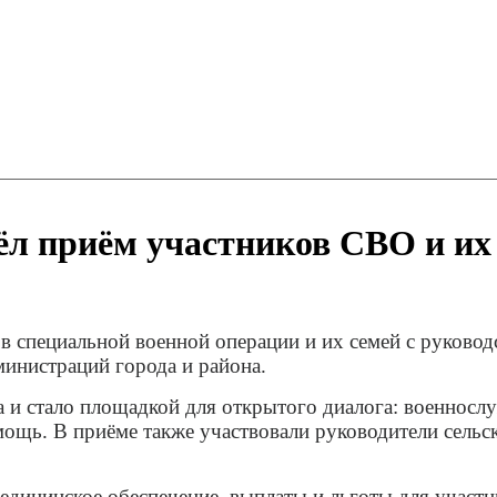
л приём участников СВО и их 
ов специальной военной операции и их семей с руков
инистраций города и района.
и стало площадкой для открытого диалога: военносл
ь. В приёме также участвовали руководители сельски
медицинское обеспечение, выплаты и льготы для участ