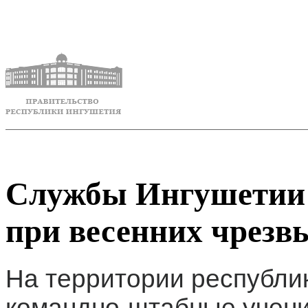
Службы Ингушетии 
при весенних чрезв
На территории республи
командно-штабные учени