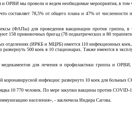
м и ОРВИ мы провели и ведем необходимые мероприятия, в том
что составляет 78,5% от общего плана и 47% от численности на
ексы (ФАПы) для проведения вакцинации против гриппа, в т
ют 158 прививочных бригад (78 педиатрических и 80 терапевти
ных отделениях (ИРКБ и МЦРБ) имеется 110 инфекционных коек, 
но развернуть 500 коек в 10 стационарах. Также имеются в эксп
рв медикаментов для лечения и профилактики гриппа и ОРВИ,
й коронавирусной инфекции: развернуто 10 коек для больных 
ядка 10 770 человек. По мере закупки вакцины против COVID-1
ммунизацию населения», - заключила Индира Сагова.