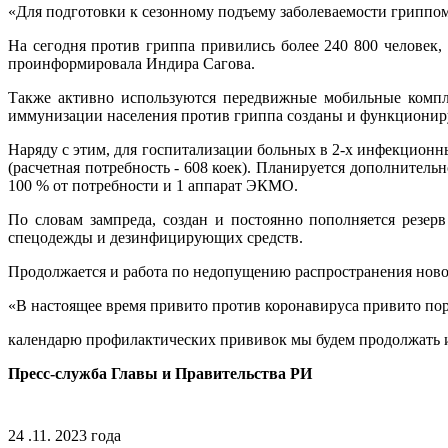
«Для подготовки к сезонному подъему заболеваемости гриппо
На сегодня против гриппа привились более 240 800 человек, 
проинформировала Индира Сагова.
Также активно используются передвижные мобильные компл
иммунизации населения против гриппа созданы и функциониру
Наряду с этим, для госпитализации больных в 2-х инфекцион
(расчетная потребность - 608 коек). Планируется дополнитель
100 % от потребности и 1 аппарат ЭКМО.
По словам зампреда, создан и постоянно пополняется резе
спецодежды и дезинфицирующих средств.
Продолжается и работа по недопущению распространения ново
«В настоящее время привито против коронавируса привито пор
календарю профилактических прививок мы будем продолжать и
Пресс-служба Главы и Правительства РИ
24 .11. 2023 года