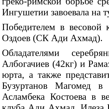
греко-римской борьбе с
Ингушетии завоевала на т
Победителем в весовой 
Оздоев (СК Ади Ахмад).
Обладателями серебр
Албогачиев (42кг) и Рама
юрта, а также представ
Бузуртанов Магомед в
Асламбека Костоева в в
клуба Ади Ахмад, Илеза Е