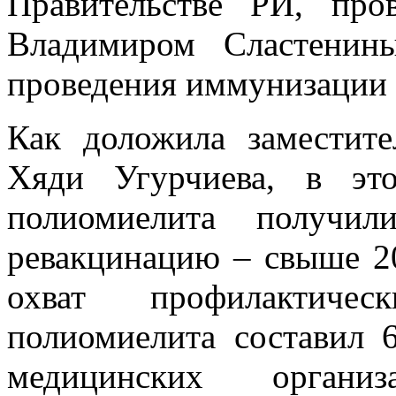
Правительстве РИ, про
Владимиром Сластенин
проведения иммунизации 
Как доложила заместите
Хяди Угурчиева, в эт
полиомиелита получи
ревакцинацию – свыше 20
охват профилактиче
полиомиелита составил 
медицинских органи