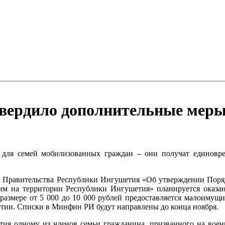
вердило дополнительные меры
для семей мобилизованных граждан – они получат единов
м Правительства Республики Ингушетия «Об утверждении Поря
 на территории Республики Ингушетия» планируется оказани
 размере от 5 000 до 10 000 рублей предоставляется малоиму
ии. Списки в Минфин РИ будут направлены до конца ноября.
тия одному из членов семьи гражданина, призванного на воен