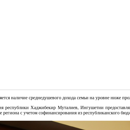
ляется наличие среднедушевого дохода семьи на уровне ниже п
ития республики Хаджибекир Муталиев, Ингушетии предоставля
региона с учетом софинансирования из республиканского бюджет