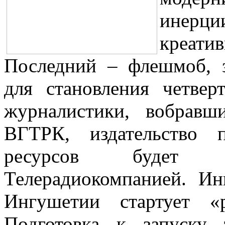
инер
креати
Последний – флешмоб, з
для становления четвер
журналистики, вобрав
ВГТРК, издательство
ресурсов будет д
Телерадиокомпанией. И
Ингушетии стартует «р
Подготовка к запуску 