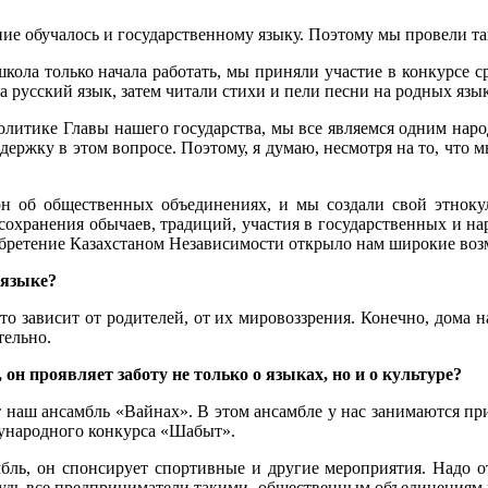
ие обучалось и государственному языку. Поэтому мы провели так
а школа только начала работать, мы приняли участие в конкурс
 русский язык, затем читали стихи и пели песни на родных язык
олитике Главы нашего государства, мы все являемся одним народ
ддержку в этом вопросе. Поэтому, я думаю, несмотря на то, что
он об общественных объединениях, и мы создали свой этноку
 сохранения обычаев, традиций, участия в государственных и н
обретение Казахстаном Независимости открыло нам широкие возм
 языке?
, это зависит от родителей, от их мировоззрения. Конечно, дома
тельно.
н проявляет заботу не только о языках, но и о культуре?
 наш ансамбль «Вайнах». В этом ансамбле у нас занимаются при
дународного конкурса «Шабыт».
ль, он спонсирует спортивные и другие мероприятия. Надо от
. Будь все предприниматели такими, общественным объединениям 