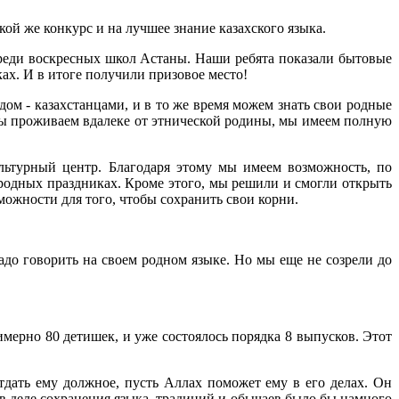
ой же конкурс и на лучшее знание казахского языка.
е среди воскресных школ Астаны. Наши ребята показали бытовые
ах. И в итоге получили призовое место!
ом - казахстанцами, и в то же время можем знать свои родные
 мы проживаем вдалеке от этнической родины, мы имеем полную
льтурный центр. Благодаря этому мы имеем возможность, по
ародных праздниках. Кроме этого, мы решили и смогли открыть
ожности для того, чтобы сохранить свои корни.
 надо говорить на своем родном языке. Но мы еще не созрели до
мерно 80 детишек, и уже состоялось порядка 8 выпусков. Этот
дать ему должное, пусть Аллах поможет ему в его делах. Он
в деле сохранения языка, традиций и обычаев было бы намного