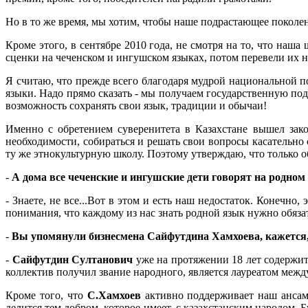
Но в то же время, мы хотим, чтобы наше подрастающее поколен
Кроме этого, в сентябре 2010 года, не смотря на то, что наш
сценки на чеченском и ингушском языках, потом перевели их на
Я считаю, что прежде всего благодаря мудрой национальной п
языки. Надо прямо сказать - мы получаем государственную по
возможность сохранять свои язык, традиции и обычаи!
Именно с обретением суверенитета в Казахстане вышел зак
необходимости, собираться и решать свои вопросы касательно
ту же этнокультурную школу. Поэтому утверждаю, что только 
-
А дома все чеченские и ингушские дети говорят на родном
- Знаете, не все...Вот в этом и есть наш недостаток. Конечно
понимания, что каждому из нас знать родной язык нужно обяза
-
Вы упомянули бизнесмена Сайфутдина Хамхоева, кажется, о
-
Сайфутдин Султанович
уже на протяжении 18 лет содержит
коллектив получил звание народного, является лауреатом меж
Кроме того, что
С.Хамхоев
активно поддерживает наш ансамб
делится тем добром, которое имеет, с казахстанским народом