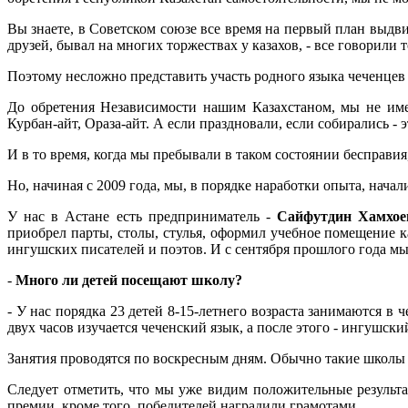
Вы знаете, в Советском союзе все время на первый план выдвига
друзей, бывал на многих торжествах у казахов, - все говорили 
Поэтому несложно представить участь родного языка чеченцев 
До обретения Независимости нашим Казахстаном, мы не име
Курбан-айт, Ораза-айт. А если праздновали, если собирались - 
И в то время, когда мы пребывали в таком состоянии бесправия
Но, начиная с 2009 года, мы, в порядке наработки опыта, нача
У нас в Астане есть предприниматель -
Сайфутдин Хамхое
приобрел парты, столы, стулья, оформил учебное помещение к
ингушских писателей и поэтов. И с сентября прошлого года 
-
Много ли детей посещают школу?
- У нас порядка 23 детей 8-15-летнего возраста занимаются в 
двух часов изучается чеченский язык, а после этого - ингушски
Занятия проводятся по воскресным дням. Обычно такие школы т
Следует отметить, что мы уже видим положительные результ
премии, кроме того, победителей наградили грамотами.