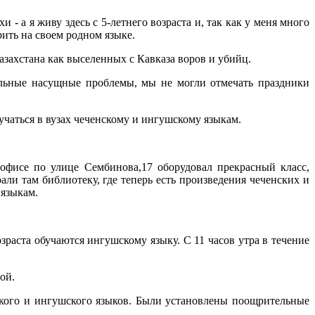
 - а я живу здесь с 5-летнего возраста и, так как у меня много
рить на своем родном языке.
азахстана как выселенных с Кавказа воров и убийц.
альные насущные проблемы, мы не могли отмечать праздники
бучаться в вузах чеченскому и ингушскому языкам.
офисе по улице Сембинова,17 оборудовал прекрасный класс,
ли там библиотеку, где теперь есть произведения чеченских и
 языкам.
озраста обучаются ингушскому языку. С 11 часов утра в течение
ой.
ского и ингушского языков. Были установлены поощрительные