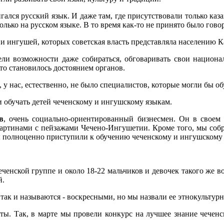
лся русский язык. И даже там, где присутствовали только казахи
только на русском языке. В то время как-то не принято было гово
и ингушей, которых советская власть представляла населению К
ли возможности даже собираться, обговаривать свои национ
это становилось достоянием органов.
, у нас, естественно, не было специалистов, которые могли бы о
ли обучать детей чеченскому и ингушскому языкам.
в
, очень социально-ориентированный бизнесмен. Он в своем 
артинами с пейзажами Чечено-Ингушетии. Кроме того, мы собра
мы полноценно приступили к обучению чеченскому и ингушскому
чеченской группе и около 18-22 мальчиков и девочек такого же в
й.
ак и называются - воскресными, но мы назвали ее этнокультурн
аты. Так, в марте мы провели конкурс на лучшее знание чечен