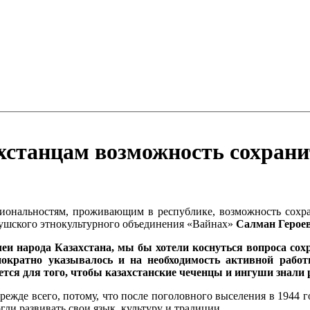
хстанцам возможность сохрани
иональностям, проживающим в республике, возможность сохра
гушского этнокультурного объединения «Вайнах»
Салман Герое
еи народа Казахстана, мы бы хотели коснуться вопроса сох
нократно указывалось и на необходимость активной рабо
ется для того, чтобы казахстанские чеченцы и ингуши знали
 Прежде всего, потому, что после поголовного выселения в 1944
ли развивать свои язык, культуру и традиции.