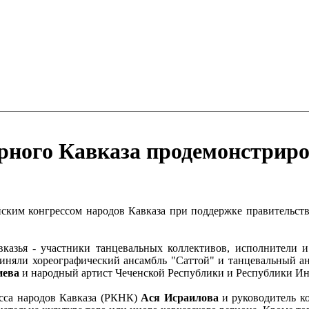
рного Кавказа продемонстриро
ским конгрессом народов Кавказа при поддержке правительств
вказья - участники танцевальных коллективов, исполнители 
риняли хореографический ансамбль "Саттой" и танцевальный ан
иева
и народный артист Чеченской Республики и Республики И
есса народов Кавказа (РКНК)
Ася Исраилова
и руководитель к