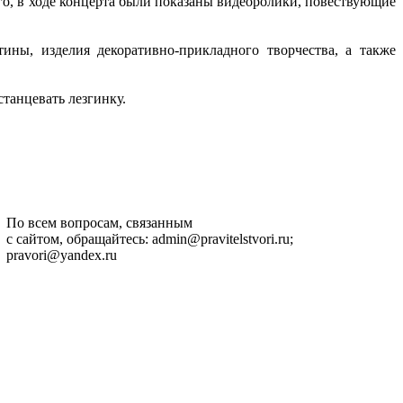
ого, в ходе концерта были показаны видеоролики, повествующие
ины, изделия декоративно-прикладного творчества, а также
станцевать лезгинку.
По всем вопросам, связанным
с сайтом, обращайтесь: admin@pravitelstvori.ru;
pravori@yandex.ru