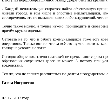
Выступая перед собравшимися, Ахмед Додов отметил крайне кри
- Каждый неплательщик старается найти объективную причину
жители города, в том числе и злостные неплательщики, им
своевременно, это не вызывает каких-либо затруднений, чего нель
Точно также можно, а точнее нужно, производить и своевреме
причём круглогодичная.
Сетовать на то, что в работе коммунальщиков тоже есть ко
оперативно. Только вот то, что за всё это нужно платить, ка
граждане усвоить не хотят.
Сегодня общие показатели платежей не превышают сорока пр
образования сохраняться далее не может. А потому, при у
воздействия.
Тем же, кто не спешит рассчитаться по долгам с государством,
Газета Ингушетия
07 .12. 2013 года