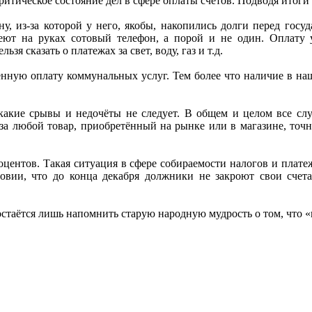
тическое состояние дел в сфере оплаты счетов. Подводя итоги в
, из-за которой у него, якобы, накопились долги перед госуд
еют на руках сотовый телефон, а порой и не один. Оплату 
зя сказать о платежах за свет, воду, газ и т.д.
нную оплату коммунальных услуг. Тем более что наличие в наши
е-какие срывы и недочёты не следует. В общем и целом все с
к за любой товар, приобретённый на рынке или в магазине, точн
оцентов. Такая ситуация в сфере собираемости налогов и плат
словии, что до конца декабря должники не закроют свои сч
 остаётся лишь напомнить старую народную мудрость о том, что «