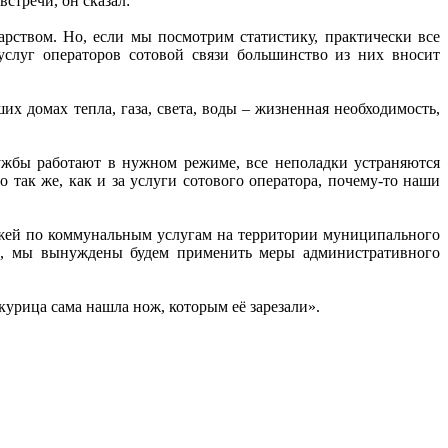
стречи, он сказал:
арством. Но, если мы посмотрим статистику, практически все
услуг операторов сотовой связи большинство из них вносит
х домах тепла, газа, света, воды – жизненная необходимость,
лужбы работают в нужном режиме, все неполадки устраняются
о так же, как и за услуги сотового оператора, почему-то наши
ежей по коммунальным услугам на территории муниципального
ета, мы вынуждены будем применить меры административного
курица сама нашла нож, которым её зарезали».