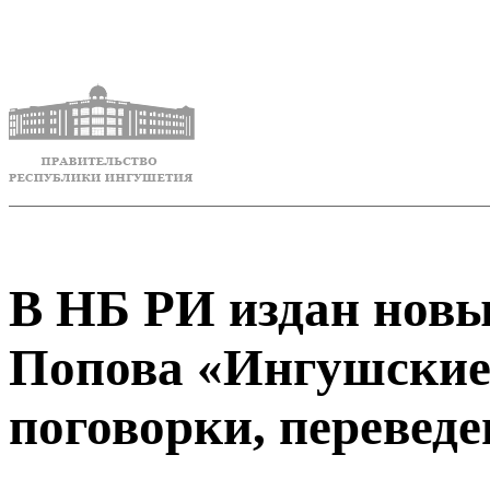
В НБ РИ издан нов
Попова «Ингушские
поговорки, перевед