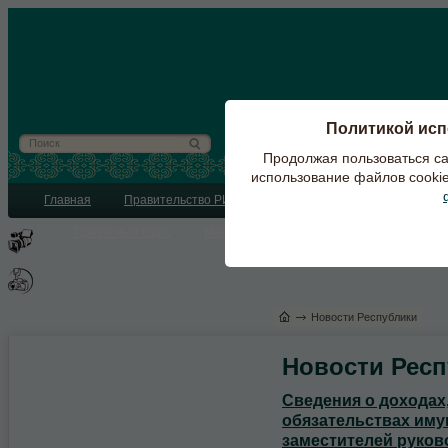
Политикой исп
Продолжая пользоваться са
использование файлов cookie
Главная
Правительство РИ
Органы власти
Республика
Проектный офис
Маршруты
Новости Республики
Новости Респ
Сведения о доходах,
обязательствах иму
заместителей руко