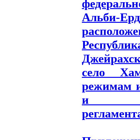
федераль
Альби-Е
располож
Респуб
Джейрахск
село Ха
режимам и
и град
регламент