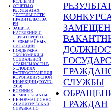
КОЛЛЕГИИ
РЕЗУЛЬТА
ОТЧЕТЫ О
РЕЗУЛЬТАТАХ
КОНКУРСА
ДЕЯТЕЛЬНОСТИ
ПРАВИТЕЛЬСТВА
РИ
ЗАМЕЩЕН
ЗАЩИТА
НАСЕЛЕНИЯ И
ВАКАНТН
ТЕРРИТОРИЙ ОТ
ЧРЕЗВЫЧАЙНЫХ
СИТУАЦИИ
ДОЛЖНОС
ПОДДЕРЖКА
ЭКОНОМИКИ И
ГОСУДАР
СОЦИАЛЬНОЙ
СТАБИЛЬНОСТИ В
ГРАЖДАН
УСЛОВИЯХ
РАСПРОСТРАНЕНИЯ
КОРОНАВИРУСНОЙ
СЛУЖБЫ
ИНФЕКЦИИ (COVID-
2019)
ОБРАЩЕН
ВОЕННЫЕ
КОМИССАРИАТЫ
ИНФОРМАЦИОННО-
ГРАЖДАН
АНАЛИТИЧЕСКАЯ
СПРАВКА ПО