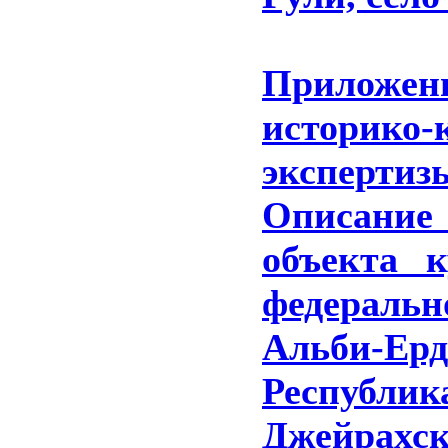
Прилож
историко-
эксперти
Описание
объекта к
федераль
Альби-
Респуб
Джейрахс