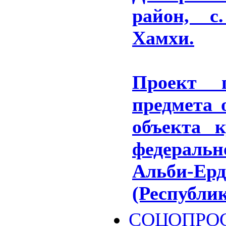
район, с
Хамхи.
Проект г
предмета 
объекта к
федераль
Альби-
(Республи
СОЦОПРО