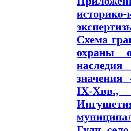
Прилож
историко-
эксперти
Схема гра
охраны о
наслед
значения
IX-Xвв
Ингушет
муниципа
Гули, село