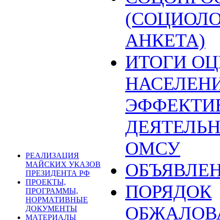
(СОЦИОЛ
АНКЕТА)
ИТОГИ О
НАСЕЛЕН
ЭФФЕКТИ
ДЕЯТЕЛЬ
ОМСУ
РЕАЛИЗАЦИЯ
ОБЪЯВЛЕ
МАЙСКИХ УКАЗОВ
ПРЕЗИДЕНТА РФ
ПРОЕКТЫ,
ПОРЯДОК
ПРОГРАММЫ,
НОРМАТИВНЫЕ
ОБЖАЛОВ
ДОКУМЕНТЫ
МАТЕРИАЛЫ