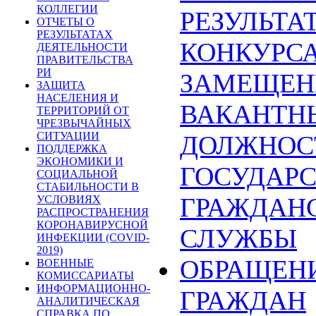
КОЛЛЕГИИ
РЕЗУЛЬТА
ОТЧЕТЫ О
РЕЗУЛЬТАТАХ
КОНКУРСА
ДЕЯТЕЛЬНОСТИ
ПРАВИТЕЛЬСТВА
РИ
ЗАМЕЩЕН
ЗАЩИТА
НАСЕЛЕНИЯ И
ВАКАНТН
ТЕРРИТОРИЙ ОТ
ЧРЕЗВЫЧАЙНЫХ
СИТУАЦИИ
ДОЛЖНОС
ПОДДЕРЖКА
ЭКОНОМИКИ И
ГОСУДАР
СОЦИАЛЬНОЙ
СТАБИЛЬНОСТИ В
ГРАЖДАН
УСЛОВИЯХ
РАСПРОСТРАНЕНИЯ
КОРОНАВИРУСНОЙ
СЛУЖБЫ
ИНФЕКЦИИ (COVID-
2019)
ОБРАЩЕН
ВОЕННЫЕ
КОМИССАРИАТЫ
ИНФОРМАЦИОННО-
ГРАЖДАН
АНАЛИТИЧЕСКАЯ
СПРАВКА ПО