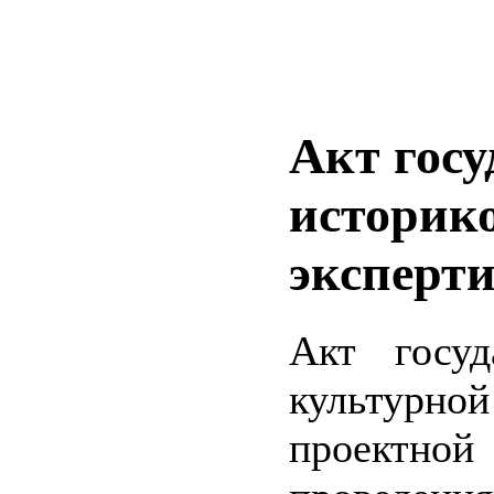
Акт госу
историк
эксперт
Акт госуд
культурно
проектно