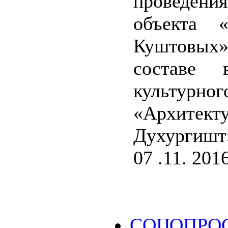
проведени
объекта 
Куштовых
составе 
культу
«Архитек
Духургиш
07 .11. 201
СОЦОПРО